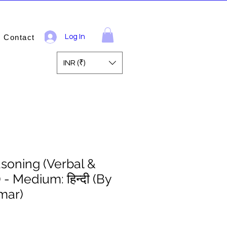
Contact
Log In
INR (₹)
soning (Verbal &
- Medium: हिन्दी (By
mar)
ale