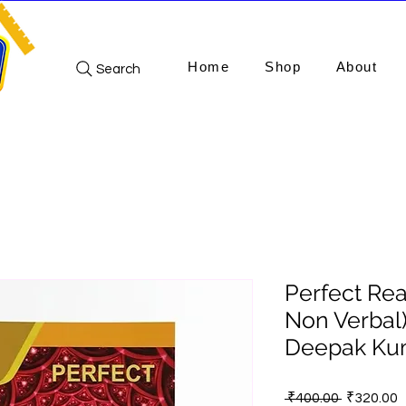
Home
Shop
About
Search
Perfect Rea
Non Verbal) 
Deepak Ku
Regular
S
 ₹400.00 
₹320.00