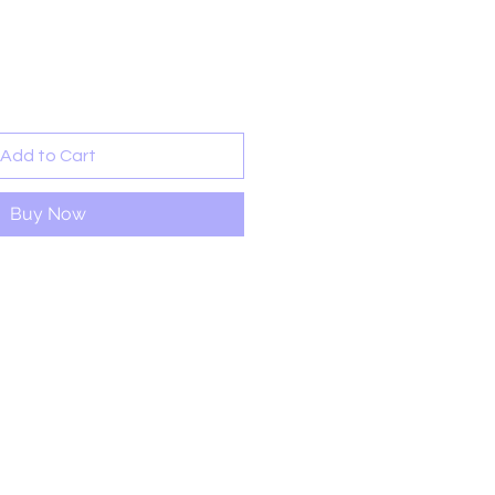
rice
Add to Cart
Buy Now