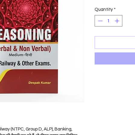
Price
P
Quantity
*
lway (NTPC, Group D, ALP), Banking, 