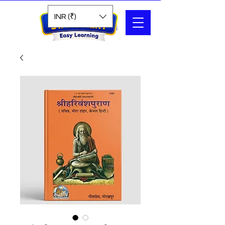
Search
INR (₹)