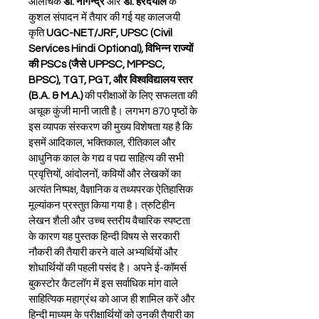
आलोचक 
डॉ. नागेन्द्र
 और 
डॉ. हरदयाल
 के 
कुशल संपादन में तैयार की गई यह कालजयी 
कृति 
UGC-NET/JRF, UPSC (Civil 
Services Hindi Optional), विभिन्न राज्यों 
की PSCs (जैसे UPPSC, MPPSC, 
BPSC), TGT, PGT, और विश्वविद्यालय स्तर 
(B.A. & M.A.)
 की परीक्षाओं के लिए सफलता की 
अचूक कुंजी मानी जाती है। लगभग 870 पृष्ठों के 
इस व्यापक संस्करण की मुख्य विशेषता यह है कि 
इसमें आदिकाल, भक्तिकाल, रीतिकाल और 
आधुनिक काल के गद्य व पद्य साहित्य की सभी 
प्रवृत्तियों, आंदोलनों, कवियों और लेखकों का 
अत्यंत निष्पक्ष, वैज्ञानिक व तथ्यपरक ऐतिहासिक 
मूल्यांकन प्रस्तुत किया गया है। त्रुटिहीन 
लेखन शैली और उच्च स्तरीय वैचारिक स्पष्टता 
के कारण यह पुस्तक हिन्दी विषय से सरकारी 
नौकरी की तैयारी करने वाले अभ्यर्थियों और 
शोधार्थियों की पहली पसंद है। अपने ई-कॉमर्स 
बुकस्टोर कैटलॉग में इस सर्वाधिक मांग वाले 
साहित्यिक महाग्रंथ को आज ही शामिल करें और 
हिन्दी माध्यम के परीक्षार्थियों को उनकी तैयारी का 