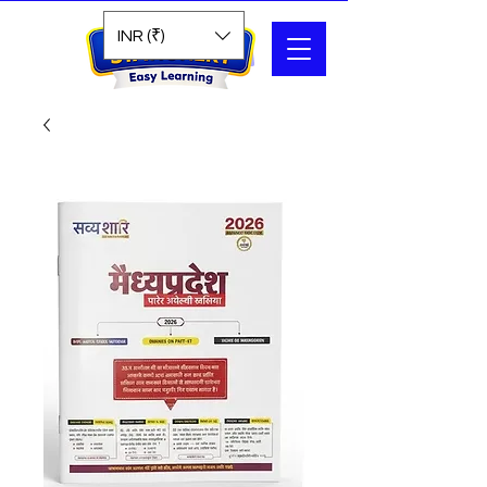
Search
INR (₹)