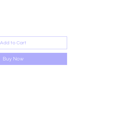
rice
Add to Cart
Buy Now