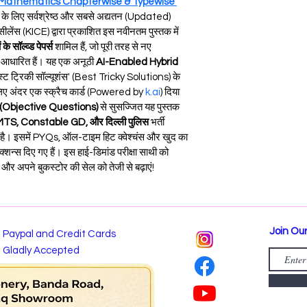
 Mathematics Chapterwise & Typewise 
ियों के लिए सर्वश्रेष्ठ और सबसे अद्यतन (Updated) 
लेंस (KICE) द्वारा प्रकाशित इस नवीनतम पुस्तक में 
े सॉल्व्ड पेपर्स
 शामिल हैं, जो पूरी तरह से नए 
 आधारित हैं। यह एक अनूठी 
AI-Enabled Hybrid 
'बेस्ट ट्रिकी सॉल्यूशंस' (Best Tricky Solutions) के 
लिए अंदर एक स्क्रैच कार्ड (Powered by 
k.ai
) दिया 
नों (Objective Questions)
 से सुसज्जित यह पुस्तक 
MTS, Constable GD, और दिल्ली पुलिस
 भर्ती 
रती है। इसमें PYQs, ऑल-टाइम हिट क्वेश्चंस और खुद का 
्शन्स दिए गए हैं। इस हाई-डिमांड परीक्षा साथी को 
और अपने बुकस्टोर की सेल को तेजी से बढ़ाएं!
Join Our
Paypal and Credit Cards
Gladly Accepted