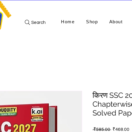
Home
Shop
About
Search
किरण SSC 2
Chapterwis
Solved Paper
Regular
S
 ₹585.00 
₹468.00