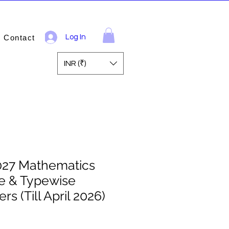
Contact
Log In
INR (₹)
027 Mathematics
e & Typewise
s (Till April 2026)
ale