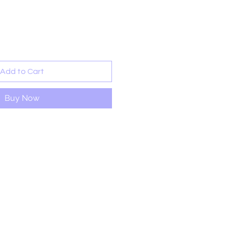
rice
Add to Cart
Buy Now