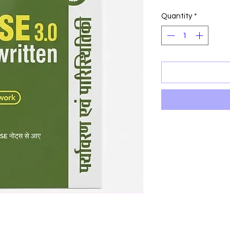
Price
P
Quantity
*